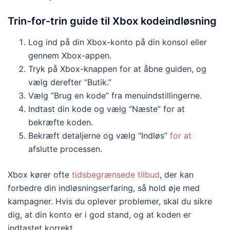
Trin-for-trin guide til Xbox kodeindløsning
Log ind på din Xbox-konto på din konsol eller
gennem Xbox-appen.
Tryk på Xbox-knappen for at åbne guiden, og
vælg derefter “Butik.”
Vælg “Brug en kode” fra menuindstillingerne.
Indtast din kode og vælg “Næste” for at
bekræfte koden.
Bekræft detaljerne og vælg “Indløs”
for at
afslutte processen.
Xbox kører ofte
tidsbegrænsede tilbud
, der kan
forbedre din indløsningserfaring, så hold øje med
kampagner. Hvis du oplever problemer, skal du sikre
dig, at din konto er i god stand, og at koden er
indtastet korrekt.