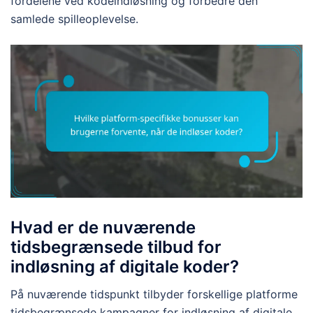
fordelene ved kodeindløsning og forbedre den
samlede spilleoplevelse.
Hvad er de nuværende
tidsbegrænsede tilbud for
indløsning af digitale koder?
På nuværende tidspunkt tilbyder forskellige platforme
tidsbegrænsede kampagner for indløsning af digitale