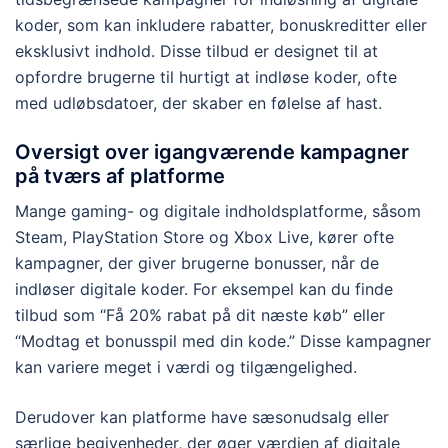
koder, som kan inkludere rabatter, bonuskreditter eller
eksklusivt indhold. Disse tilbud er designet til at
opfordre brugerne til hurtigt at indløse koder, ofte
med udløbsdatoer, der skaber en følelse af hast.
Oversigt over igangværende kampagner
på tværs af platforme
Mange gaming- og digitale indholdsplatforme, såsom
Steam, PlayStation Store og Xbox Live, kører ofte
kampagner, der giver brugerne bonusser, når de
indløser digitale koder. For eksempel kan du finde
tilbud som “Få 20% rabat på dit næste køb” eller
“Modtag et bonusspil med din kode.” Disse kampagner
kan variere meget i værdi og tilgængelighed.
Derudover kan platforme have sæsonudsalg eller
særlige begivenheder, der øger værdien af digitale