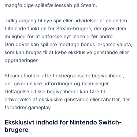
mangfoldige spillefællesskab på Steam.
Tidlig adgang til nye spil eller udvidelser er en anden
tiltalende funktion for Steam-brugere, der giver dem
mulighed for at udforske nyt indhold før andre.
Derudover kan spillere modtage bonus in-game valuta,
som kan bruges til at købe eksklusive genstande eller
opgraderinger.
Steam afholder ofte tidsbegrænsede begivenheder,
der giver unikke udfordringer og belønninger.
Deltagelse i disse begivenheder kan føre til
erhvervelse af eksklusive genstande eller rabatter, der
forbedrer gameplay.
Eksklusivt indhold for Nintendo Switch-
brugere