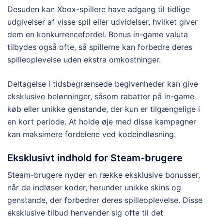
Desuden kan Xbox-spillere have adgang til tidlige
udgivelser af visse spil eller udvidelser, hvilket giver
dem en konkurrencefordel. Bonus in-game valuta
tilbydes også ofte, så spillerne kan forbedre deres
spilleoplevelse uden ekstra omkostninger.
Deltagelse i tidsbegrænsede begivenheder kan give
eksklusive belønninger, såsom rabatter på in-game
køb eller unikke genstande, der kun er tilgængelige i
en kort periode. At holde øje med disse kampagner
kan maksimere fordelene ved kodeindløsning.
Eksklusivt indhold for Steam-brugere
Steam-brugere nyder en række eksklusive bonusser,
når de indløser koder, herunder unikke skins og
genstande, der forbedrer deres spilleoplevelse. Disse
eksklusive tilbud henvender sig ofte til det