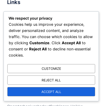
Links
Alle indlæg
We respect your privacy
Cookies help us improve your experience,
Hvem vi er
deliver personalized content, and analyze
Kontakt os
traffic. You can choose which cookies to allow
by clicking
Customize
. Click
Accept All
to
consent or
Reject All
to decline non-essential
Seneste indlæg
cookies.
CUSTOMIZE
Battle Pass Begrænsede Tidsudfordringer:
Eksklusive genstande for at fuldføre tidsfølsomme
REJECT ALL
opgaver
Battle Pass Udfordringsbelønninger: Yderligere
ACCEPT ALL
genstande for at fuldføre specifikke opgaver