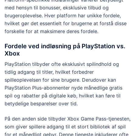
med hensyn til bonusser, eksklusive tilbud og
brugeroplevelse. Hver platform har unikke fordele,
hvilket gør det essentielt for brugerne at forstå disse
forskelle for at maksimere deres fordele.
Fordele ved indløsning på PlayStation vs.
Xbox
PlayStation tilbyder ofte eksklusivt spilindhold og
tidlig adgang til titler, hvilket forbedrer
spilleoplevelsen for sine brugere. Derudover kan
PlayStation Plus-abonnenter nyde månedlige gratis
spil og rabatter på digitale køb, hvilket kan føre til
betydelige besparelser over tid.
På den anden side tilbyder Xbox Game Pass-tjenesten,
som giver spillere adgang til et stort bibliotek af spil
for et månedligt gebyr. Denne tjeneste inkluderer ofte