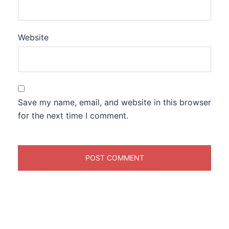
Website
Save my name, email, and website in this browser
for the next time I comment.