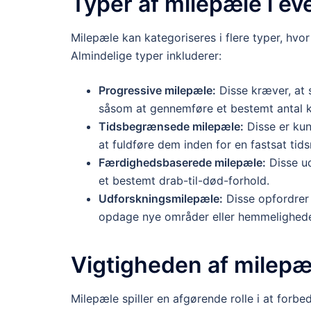
Typer af milepæle i ev
Milepæle kan kategoriseres i flere typer, hvor
Almindelige typer inkluderer:
Progressive milepæle:
Disse kræver, at 
såsom at gennemføre et bestemt antal 
Tidsbegrænsede milepæle:
Disse er kun 
at fuldføre dem inden for en fastsat ti
Færdighedsbaserede milepæle:
Disse ud
et bestemt drab-til-død-forhold.
Udforskningsmilepæle:
Disse opfordrer 
opdage nye områder eller hemmelighede
Vigtigheden af milepæ
Milepæle spiller en afgørende rolle i at forbe