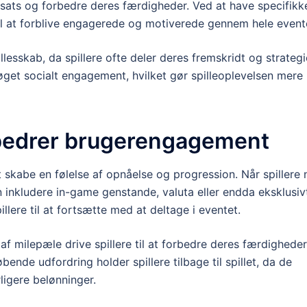
dsats og forbedre deres færdigheder. Ved at have specifikk
e til at forblive engagerede og motiverede gennem hele event
esskab, da spillere ofte deler deres fremskridt og strategi
øget socialt engagement, hvilket gør spilleoplevelsen mere
bedrer brugerengagement
kabe en følelse af opnåelse og progression. Når spillere 
 inkludere in-game genstande, valuta eller endda eksklusiv
lere til at fortsætte med at deltage i eventet.
milepæle drive spillere til at forbedre deres færdigheder
ende udfordring holder spillere tilbage til spillet, da de
ligere belønninger.