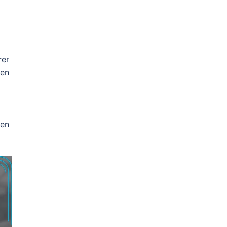
rer
 en
men