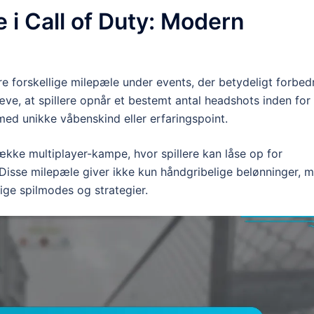
 i Call of Duty: Modern
re forskellige milepæle under events, der betydeligt forbed
e, at spillere opnår et bestemt antal headshots inden for
ed unikke våbenskind eller erfaringspoint.
ække multiplayer-kampe, hvor spillere kan låse op for
. Disse milepæle giver ikke kun håndgribelige belønninger, 
lige spilmodes og strategier.