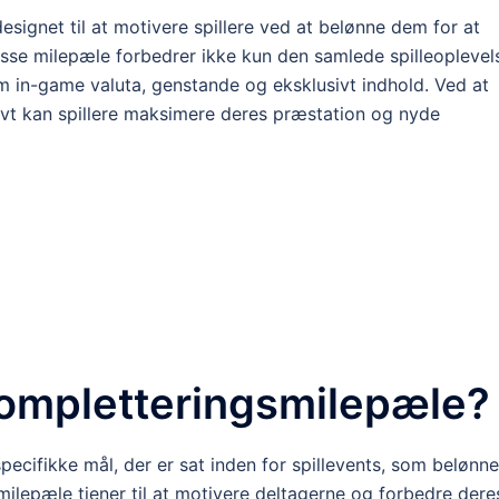
signet til at motivere spillere ved at belønne dem for at
isse milepæle forbedrer ikke kun den samlede spilleoplevel
 in-game valuta, genstande og eksklusivt indhold. Ved at
tivt kan spillere maksimere deres præstation og nyde
ompletteringsmilepæle?
ecifikke mål, der er sat inden for spillevents, som belønne
lepæle tjener til at motivere deltagerne og forbedre dere